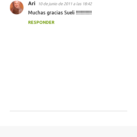
t
Ari
10 de junio de 2011 a las 18:42
a
Muchas gracias Sueli !!!!!!!!!!!!!
r
RESPONDER
i
o
s
P
u
b
l