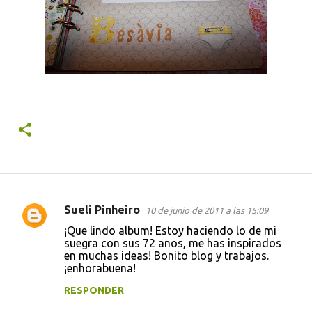
Sueli Pinheiro
10 de junio de 2011 a las 15:09
C
¡Que lindo album! Estoy haciendo lo de mi
o
suegra con sus 72 anos, me has inspirados
en muchas ideas! Bonito blog y trabajos.
m
¡enhorabuena!
e
RESPONDER
n