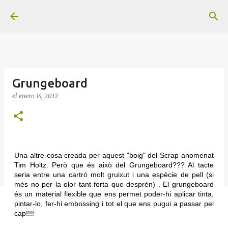
Ir al contenido principal
Grungeboard
el
enero 14, 2012
Una altre cosa creada per aquest "boig" del Scrap anomenat
Tim Holtz. Però que és això del Grungeboard??? Al tacte
seria entre una cartró molt gruixut i una espècie de pell (si
més no per la olor tant forta que desprén) . El grungeboard
és un material flexible que ens permet poder-hi aplicar tinta,
pintar-lo, fer-hi embossing i tot el que ens pugui a passar pel
cap!!!!