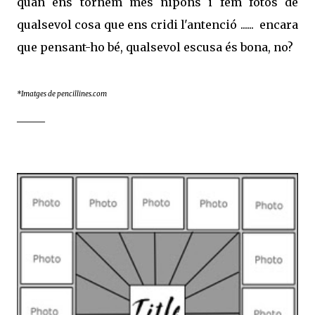
quan ens tornem més nipons i fem fotos de
qualsevol cosa que ens cridi l'antenció ...... encara
que pensant-ho bé, qualsevol escusa és bona, no?
*Imatges de pencillines.com
_____