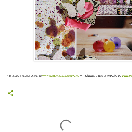
* Imatges i tutorial extret de
www.bambolacasacreativa.es
//
Imágenes y tutorial extraído de
www.bam
C
o