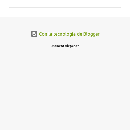
m
e
n
t
Con la tecnología de Blogger
a
r
Momentsdepaper
i
o
s