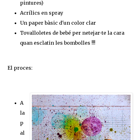
pintures)
Acrílics en spray
Un paper bàsic d'un color clar
Tovalloletes de bebé per netejar-te la cara
quan esclatin les bombolles !!!
El proces:
A
la
p
al