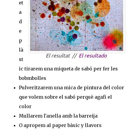
et
a
d
e
p
là
El resultat //
El resultado
st
ic tirarem una miqueta de sabó per fer les
bobmbolles
Pulveritzarem una mica de pintura del color
que volem sobre el sabó perquè agafi el
color
Mullarem l'anella amb la barreija
O apropem al paper bàsic y llavors