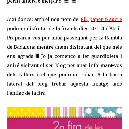
perill alhora e menjar !!!!!!!!!!!!!!!
Així doncs; amb el nou nom de:
Fil, paper & sucre
podrem disfrutar de la fira els dies 20 i 21 d'Abril.
Preprareu-vos per anar passeijant per la Rambla
de Badalona mentre anem disfrutant del que més
ens agrada!!!!! Jo ja començo a fer guardioleta i
aniré visitant el seu blog per anar informant-vos
dels tallers i el que podrem trobar. A la barra
lateral del blog trobar aquesta imatge amb
l'enllaç de la fira