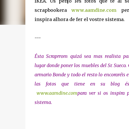
IKEA. Us penjo les fotos que té al s
scrapbookera
www.aamdine.com
per
inspira alhora de fer el vostre sistema.
---
Ésta Scraprrom quizá sea mas realista pa
lugar donde poner los muebles del Sr. Sueco. 
armario Bonde y todo el resto lo encoraréis 
las fotos que tiene en su blog ést
www.aamdine.com
para ver si os inspira 
sistema.