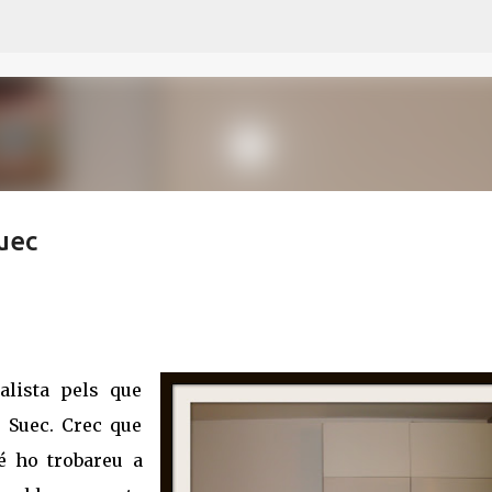
Ir al contenido principal
uec
lista pels que
. Suec. Crec que
é ho trobareu a