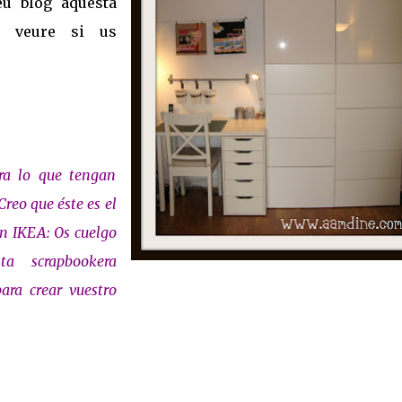
eu blog aquesta
 veure si us
ra lo que tengan
Creo que éste es el
en IKEA: Os cuelgo
a scrapbookera
para crear vuestro