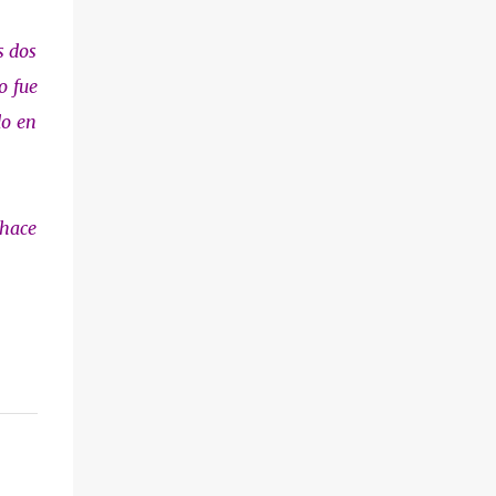
s dos
o fue
do en
 hace