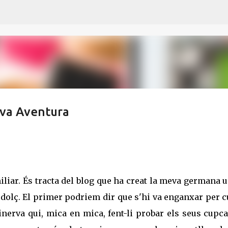
Ir al contenido principal
Nova Aventura
miliar. És tracta del blog que ha creat la meva germana 
l dolç. El primer podriem dir que s'hi va enganxar per 
nerva qui, mica en mica, fent-li probar els seus cupc