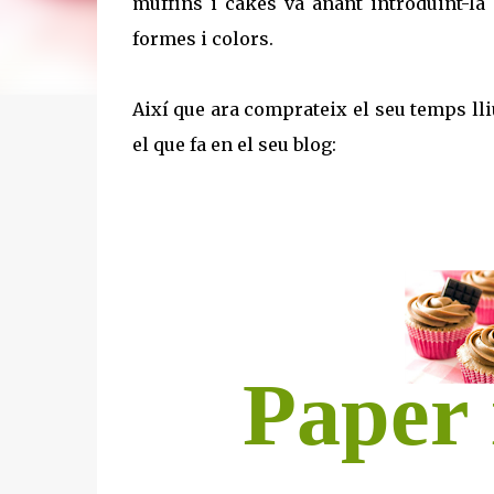
muffins i cakes va anant introduint-la
formes i colors.
Així que ara comprateix el seu temps ll
el que fa en el seu blog:
Paper 