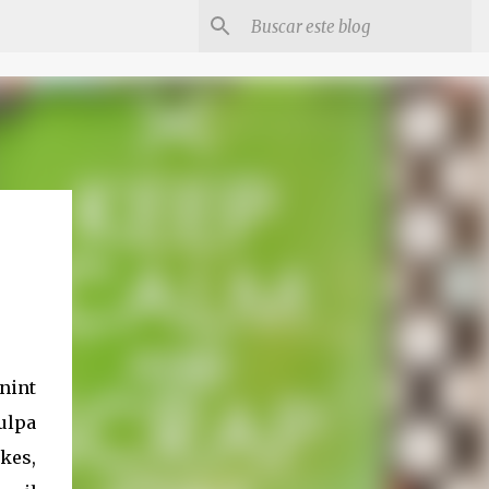
unint
culpa
akes,