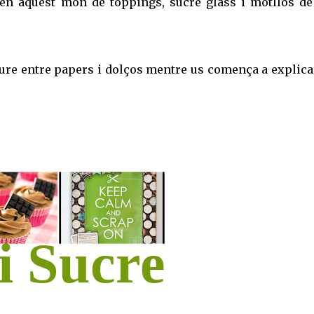
 en aquest món de toppings, sucre glass i motllos de
iure entre papers i dolços mentre us comença a explica
i Sucre