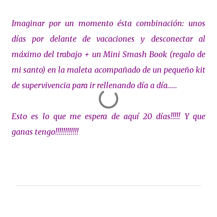
Imaginar por un momento ésta combinación: unos
días por delante de vacaciones y desconectar al
máximo del trabajo + un Mini Smash Book (regalo de
mi santo) en la maleta acompañado de un pequeño kit
de supervivencia para ir rellenando día a día.....
Esto es lo que me espera de aquí 20 días!!!!! Y que
ganas tengo!!!!!!!!!!!!
C
o