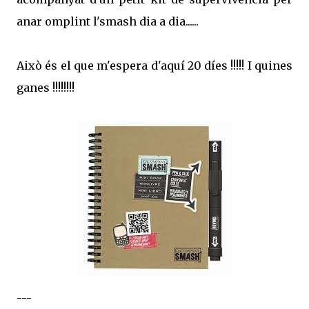
anar omplint l'smash dia a dia......
Això és el que m'espera d'aquí 20 díes !!!!! I quines
ganes !!!!!!!!
---