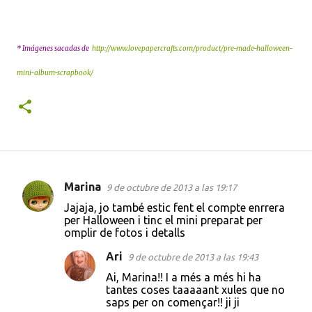
* Imágenes sacadas de
http://www.lovepapercrafts.com/product/pre-made-halloween-
mini-album-scrapbook/
Marina
9 de octubre de 2013 a las 19:17
C
Jajaja, jo també estic fent el compte enrrera
o
per Halloween i tinc el mini preparat per
omplir de fotos i detalls
m
e
Ari
9 de octubre de 2013 a las 19:43
n
Ai, Marina!! I a més a més hi ha
tantes coses taaaaant xules que no
t
saps per on començar!! ji ji