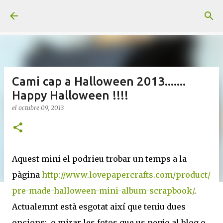
Ir al contenido principal
Cami cap a Halloween 2013.......
Happy Halloween !!!!
el
octubre 09, 2013
Aquest mini el podrieu trobar un temps a la
pàgina
http://www.lovepapercrafts.com/product/
pre-made-halloween-mini-album-scrapbook/
.
Actualemnt està esgotat així que teniu dues
opcions: o mirar les fotos que us penjo al blog o