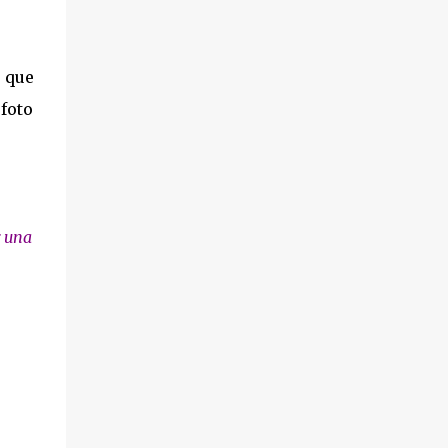
 que
 foto
r una