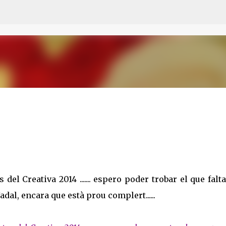
Ir al contenido principal
del Creativa 2014 ....... espero poder trobar el que falt
dal, encara que està prou complert......