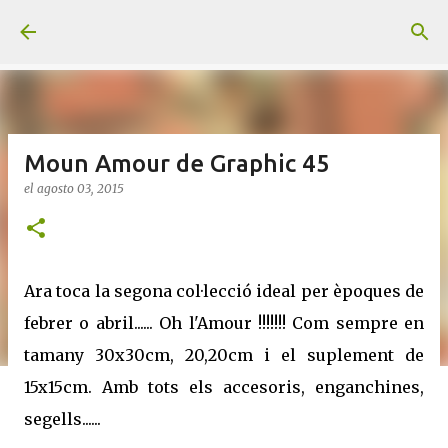
Ir al contenido principal
Moun Amour de Graphic 45
el
agosto 03, 2015
Ara toca la segona col·lecció ideal per èpoques de
febrer o abril...... Oh l'Amour !!!!!!! Com sempre en
tamany 30x30cm, 20,20cm i el suplement de
15x15cm. Amb tots els accesoris, enganchines,
segells......