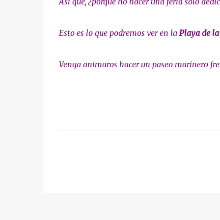
Así que, ¿porqué no hacer una feria sólo ded
Esto es lo que podremos ver en la
Playa de la
Venga animaros hacer un paseo marinero fresqu
C
o
m
e
n
t