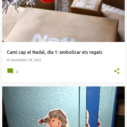
n
t
r
a
d
a
Camí cap el Nadal, dia 1: embolicar els regals
s
el
noviembre 29, 2012
2